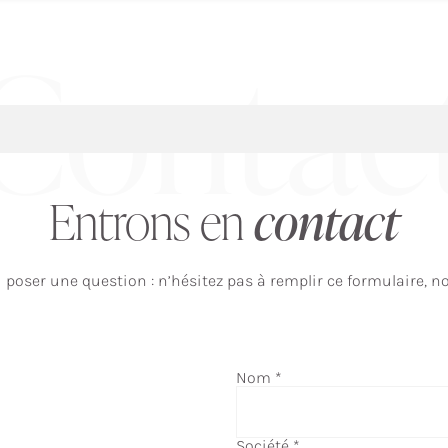
Contac
Entrons en
contact
oser une question : n’hésitez pas à remplir ce formulaire, n
Nom
* *Accord
*
*Message
Société
*