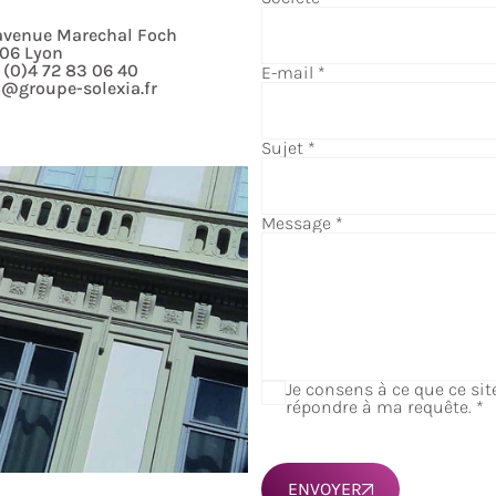
avenue Marechal Foch
06 Lyon
 (0)4 72 83 06 40
E-mail
*
o@groupe-solexia.fr
Sujet
*
Message
*
Je consens à ce que ce si
répondre à ma requête.
*
ENVOYER