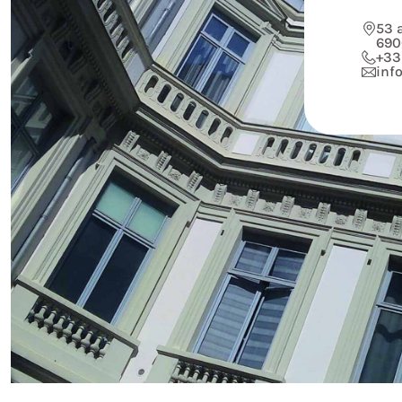
53 
690
+33
inf