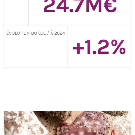
25.7
M€
ÉVOLUTION DU C.A. / À 2024
+
1.3
%
s
e
g
a
m
V
a
l
d
'
A
l
l
i
e
r
e
n
i