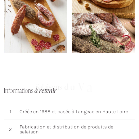
l
l
A
'
d
S
a
l
a
i
s
o
n
s
d
u
V
a
l
Informations
à retenir
1
Créée en 1988 et basée à Langeac en Haute-Loire
Fabrication et distribution de produits de
2
salaison