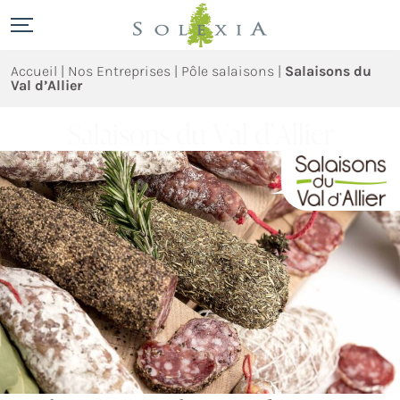
Skip
to
content
Accueil
|
Nos Entreprises
|
Pôle salaisons
|
Salaisons du
Val d’Allier
S
a
l
a
i
s
o
n
s
d
u
V
a
l
d
’
A
l
l
i
e
r